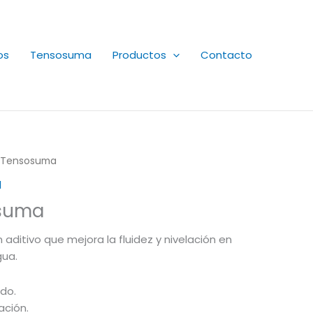
os
Tensosuma
Productos
Contacto
 Tensosuma
l
suma
ditivo que mejora la fluidez y nivelación en
gua.
ado.
ación.