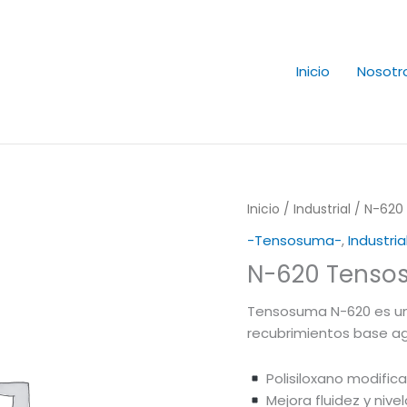
Inicio
Nosotr
Inicio
/
Industrial
/ N-620
-Tensosuma-
,
Industria
N-620 Tenso
Tensosuma N-620 es un a
recubrimientos base a
Polisiloxano modific
Mejora fluidez y nivel